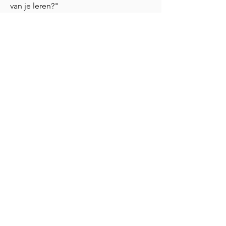
van je leren?"
👇 Vul hieronder je gegevens in en
ontvang het e-boek direct in je inbox.