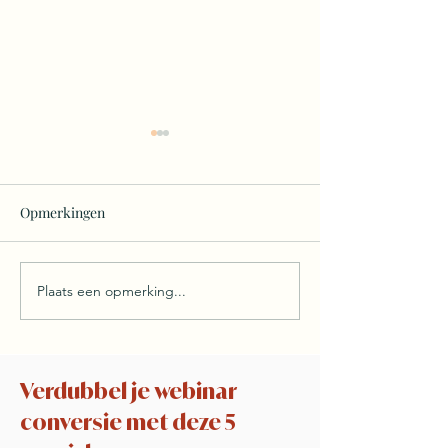
Opmerkingen
Plaats een opmerking...
Je BIG Idea... de
Hoe je met Blog
verborgen kapstok van elk
klanten haalt uit 
winstgeven webinar.
Webinar of mast
(zonder harder t
Verdubbel je webinar
werken).
conversie met deze 5