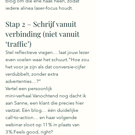
blog om die ene haak heen, zodat 
iedere alinea laser‑focus houdt.
Stap 2 – Schrijf vanuit 
verbinding (niet vanuit 
‘traffic’)
Stel reflectieve vragen… laat jouw lezer 
even voelen waar het schuurt.“Hoe zou 
het voor je zijn als dat conversie‑cijfer 
verdubbelt, zonder extra 
advertenties…?”
Vertel een persoonlijk 
mini‑verhaal.Vanochtend nog dacht ik 
aan Sanne, een klant die precies hier 
vastzat. Eén blog… één duidelijke 
call‑to‑action… en haar volgende 
webinar sloot op 11 % in plaats van 
3 %.Feels good, right?