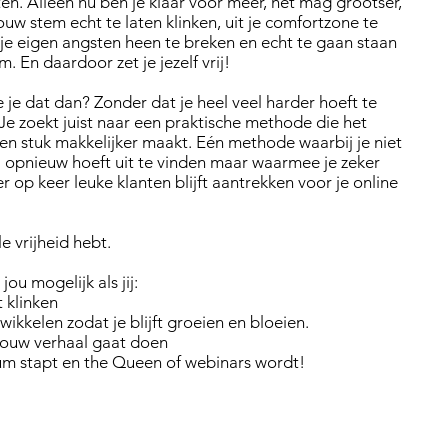
ten. Alleen nu ben je klaar voor meer, het mag grootser,
jouw stem echt te laten klinken, uit je comfortzone te
je eigen angsten heen te breken en echt te gaan staan
 En daardoor zet je jezelf vrij!
 je dat dan? Zonder dat je heel veel harder hoeft te
e zoekt juist naar een praktische methode die het
n stuk makkelijker maakt. Eén methode waarbij je niet
l opnieuw hoeft uit te vinden maar waarmee je zeker
r op keer leuke klanten blijft aantrekken voor je online
lle vrijheid hebt.
jou mogelijk als jij:
 klinken
ntwikkelen zodat je blijft groeien en bloeien.
jouw verhaal gaat doen
m stapt en the Queen of webinars wordt!