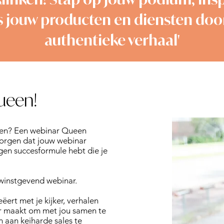
 jouw producten en diensten door
authentieke verhaal'
ueen!
ouwen? Een webinar Queen
zorgen dat jouw webinar
en succesformule hebt die je
 winstgevend webinar.
ert met je kijker, verhalen
aar maakt om met jou samen te
 aan keiharde sales te