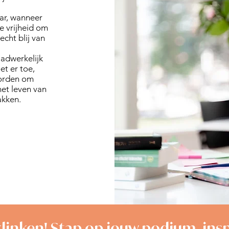
aar, wanneer
de vrijheid om
echt blij van
aadwerkelijk
t er toe,
worden om
het leven van
akken.
linken! Stap op jouw podium, ins