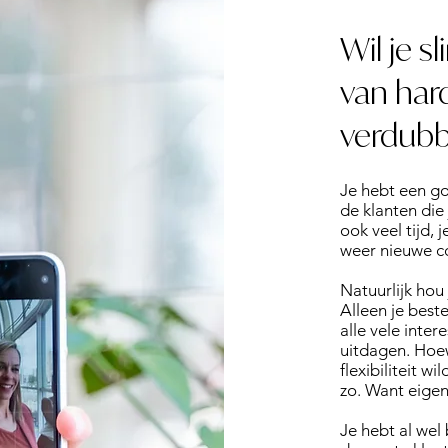
Wil je s
van har
verdubb
Je hebt een go
de klanten die 
ook veel tijd, 
weer nieuwe c
Natuurlijk hou 
Alleen je beste
alle vele intere
uitdagen. Hoew
flexibiliteit 
zo. Want eigenl
Je hebt al wel