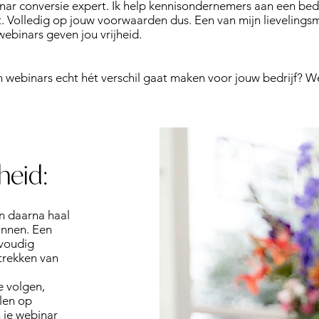
nar conversie expert. Ik help kennisondernemers aan een bed
. Volledig op jouw voorwaarden dus. Een van mijn lievelingsm
webinars geven jou vrijheid.
an webinars echt hét verschil gaat maken voor jouw bedrijf? We
jheid:
en daarna haal
innen. Een
nvoudig
trekken van
e volgen,
elen op
n je webinar