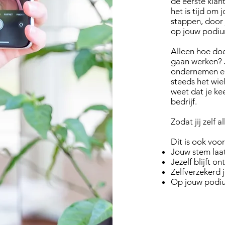
de eerste klan
het is tijd om 
stappen, door 
op jouw podium.
Alleen hoe doe
gaan werken? J
ondernemen ee
steeds het wie
weet dat je kee
bedrijf.
Zodat jij zelf a
Dit is ook voor 
Jouw stem laat
Jezelf blijft o
Zelfverzekerd 
Op jouw podiu