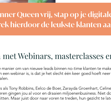
inner Queen vrij, stap op je digit
rek hierdoor de leukste klanten aan
n met Webinars, masterclasses e
dé manier om van nieuwe leads binnen no-time klanten te make
en webinar is, is dat je het slecht één keer goed hoeft neer 
alen.
s als Tony Robbins, Eelco de Boer, Zarayda Groenhart, Celin
eren gingen jou al voor en draaien miljoenenbusiness. Niet do
zitten. Maar juist door naar voren te treden, hun gezicht te la