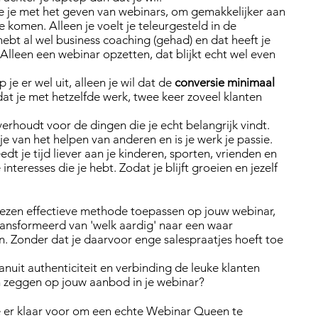
e je met het geven van webinars, om gemakkelijker aan
e komen. Alleen je voelt je teleurgesteld in de
hebt al wel business coaching (gehad) en dat heeft je
 Alleen een webinar opzetten, dat blijkt echt wel even
je er wel uit, alleen je wil dat de
conversie minimaal
at je met hetzelfde werk, twee keer zoveel klanten
verhoudt voor de dingen die je echt belangrijk vindt.
je van het helpen van anderen en is je werk je passie.
edt je tijd liever aan je kinderen, sporten, vrienden en
interesses die je hebt. Zodat je blijft groeien en jezelf
wezen effectieve methode toepassen op jouw webinar,
ransformeerd van 'welk aardig' naar een waar
. Zonder dat je daarvoor enge salespraatjes hoeft toe
 vanuit authenticiteit en verbinding de leuke klanten
ten zeggen op jouw aanbod in je webinar?
e er klaar voor om een echte Webinar Queen te