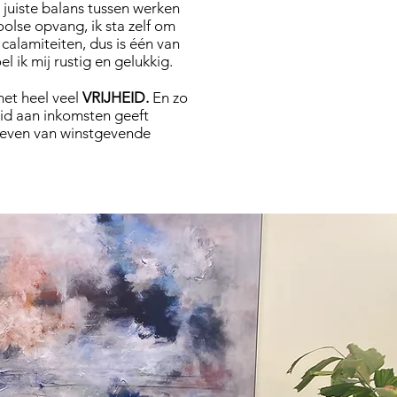
 juiste balans tussen werken
oolse opvang, ik sta zelf om
calamiteiten, dus is één van
l ik mij rustig en gelukkig.
met heel veel
VRIJHEID.
En zo
eid aan inkomsten geeft
t geven van winstgevende