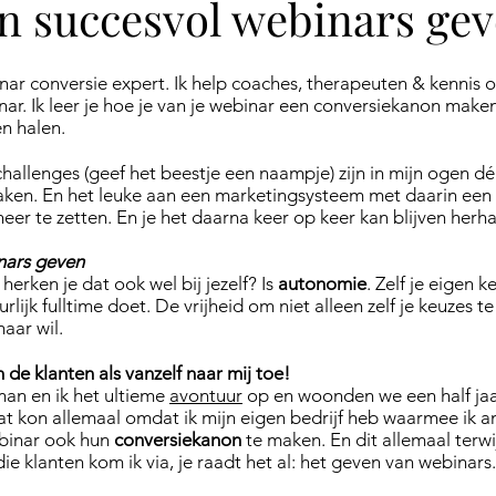
n succesvol webinars ge
nar conversie expert. Ik help coaches, therapeuten & kennis 
ar. Ik leer je hoe je van je webinar een conversiekanon maken
en halen.
hallenges (geef het beestje een naampje) zijn in mijn ogen 
ken. En het leuke aan een marketingsysteem met daarin een we
eer te zetten. En je het daarna keer op keer kan blijven herhal
nars geven
 herken je dat ook wel bij jezelf? Is
autonomie
. Zelf je eigen 
urlijk fulltime doet. De vrijheid om niet alleen zelf je keuzes
aar wil.
 de klanten als vanzelf naar mij toe!
man en ik het ultieme
avontuur
op en woonden we een half ja
t kon allemaal omdat ik mijn eigen bedrijf heb waarmee ik 
binar ook hun
conversiekanon
te maken. En dit allemaal terwij
ie klanten kom ik via, je raadt het al: het geven van webinars.​