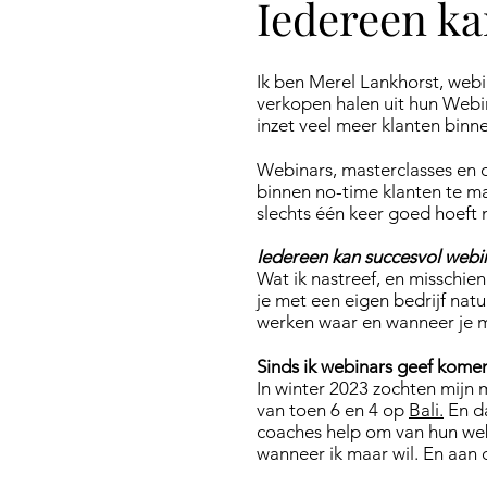
Iedereen ka
Ik ben Merel Lankhorst, webi
verkopen halen uit hun Webin
inzet veel meer klanten binn
Webinars, masterclasses en c
binnen no-time klanten te ma
slechts één keer goed hoeft n
Iedereen kan succesvol webi
​​Wat ik nastreef, en misschien
je met een eigen bedrijf natu
werken waar en wanneer je m
Sinds ik webinars geef komen
In winter 2023 zochten mijn 
van toen 6 en 4 op
Bali.
En da
coaches help om van hun we
wanneer ik maar wil. En aan d