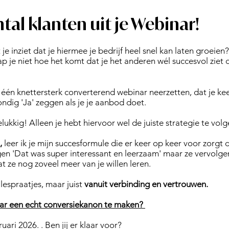
tal klanten uit je Webinar!
 inziet dat je hiermee je bedrijf heel snel kan laten groeien?
p je niet hoe het komt dat je het anderen wél succesvol ziet
dan één knettersterk converterend webinar neerzetten, dat je k
ndig 'Ja' zeggen als je je aanbod doet.
gelukkig! Alleen je hebt hiervoor wel de juiste strategie te vol
,
leer ik je mijn succesformule die er keer op keer voor zorgt d
en 'Dat was super interessant en leerzaam' maar ze vervolgens
 ze nog zoveel meer van je willen leren.
espraatjes, maar juist
vanuit verbinding en vertrouwen.
inar een echt conversiekanon te maken?
ari 2026. . Ben jij er klaar voor?