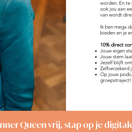
worden. En te
ook jou aan een
van wordt dire
Ik ben mega d
bieden en je e
10% direct conv
Jouw eigen st
Jouw stem laat
Jezelf blijft o
Zelfverzekerd 
Op jouw podiu
groepstraject!
inner Queen vrij, stap op je digit