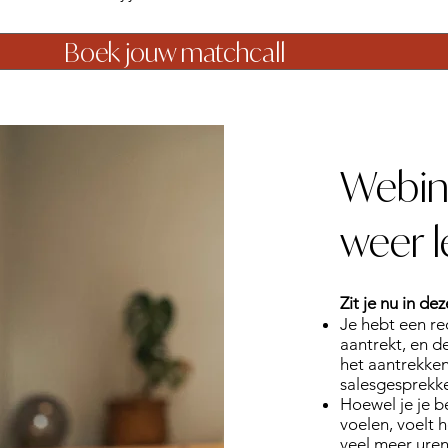
Boek jouw matchcall
Webin
weer l
Zit je nu in dez
Je hebt een re
aantrekt, en de
het aantrekken
salesgesprekken
Hoewel je je b
voelen, voelt h
veel meer uren 