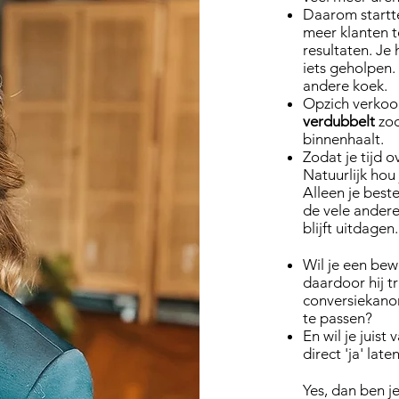
Daarom startt
meer klanten t
resultaten. Je 
iets geholpen.
andere koek.
Opzich verkoop 
verdubbelt
zod
binnenhaalt.
Zodat je tijd o
Natuurlijk hou 
Alleen je beste
de vele andere 
blijft uitdagen.
Wil je een be
daardoor hij t
conversiekanon
te passen?
En wil je juist
direct 'ja' la
Yes, dan ben j