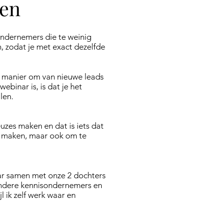
ven
ondernemers die te weinig
, zodat je met exact dezelfde
dé manier om van nieuwe leads
binar is, is dat je het
en.​
keuzes maken en dat is iets dat
 te maken, maar ook om te
ar samen met onze 2 dochters
andere kennisondernemers en
l ik zelf werk waar en