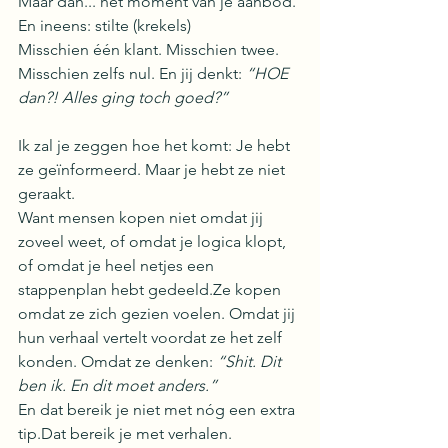
Maar dan... het moment van je aanbod.
En ineens: stilte (krekels)
Misschien één klant. Misschien twee. 
Misschien zelfs nul. En jij denkt: 
“HOE 
dan?! Alles ging toch goed?”
Ik zal je zeggen hoe het komt: Je hebt 
ze geïnformeerd. Maar je hebt ze niet 
geraakt.
Want mensen kopen niet omdat jij 
zoveel weet, of omdat je logica klopt, 
of omdat je heel netjes een 
stappenplan hebt gedeeld.Ze kopen 
omdat ze zich gezien voelen. Omdat jij 
hun verhaal vertelt voordat ze het zelf 
konden. Omdat ze denken: 
“Shit. Dit 
ben ik. En dit moet anders.”
En dat bereik je niet met nóg een extra 
tip.Dat bereik je met verhalen.