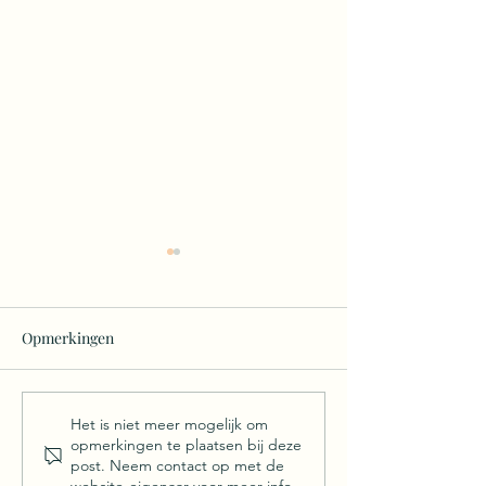
Opmerkingen
Je BIG Idea... de
AI Avatars of éch
Het is niet meer mogelijk om
opmerkingen te plaatsen bij deze
verborgen kapstok van elk
mensen in je web
post. Neem contact op met de
winstgeven webinar.
moet je weten v